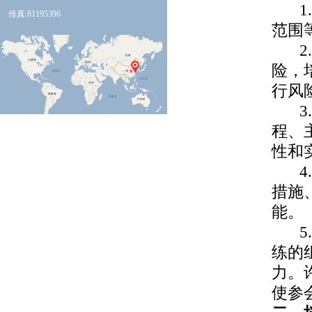
传真:81195396
范围
险，
行风
程、
性和
措施
能。
练的
力。
使参